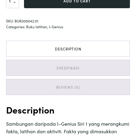
ADD TO CART
Ge
´nius
Tahun
SKU:
BUK000042.01
3
Categories:
Buku latihan
,
I-Genius
(SIRI
2)
quantity
DESCRIPTION
SPESIFIKASI
REVIEWS (0)
Description
Sambungan daripada I-Genius Siri 1 yang merangkumi
fakta, latihan dan aktiviti. Fakta yang dimasukkan