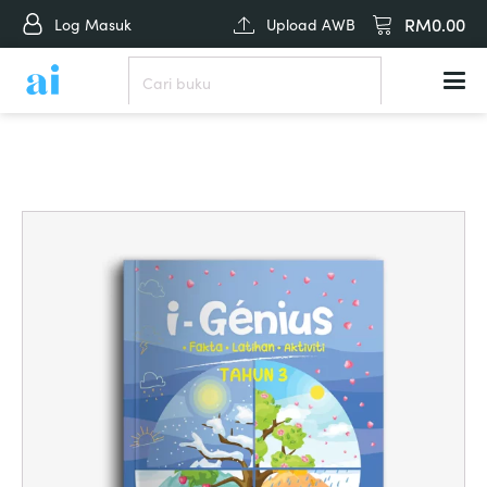
RM
0.00
Log Masuk
Upload AWB