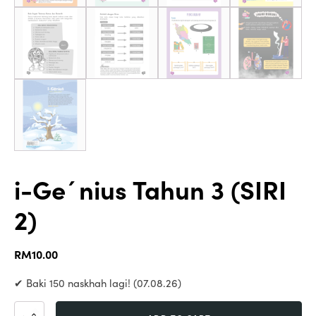
i-Ge´nius Tahun 3 (SIRI
2)
RM
10.00
✔ Baki 150 naskhah lagi! (07.08.26)
i-