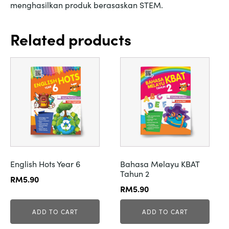
menghasilkan produk berasaskan STEM.
Related products
English Hots Year 6
Bahasa Melayu KBAT
Tahun 2
RM
5.90
RM
5.90
ADD TO CART
ADD TO CART