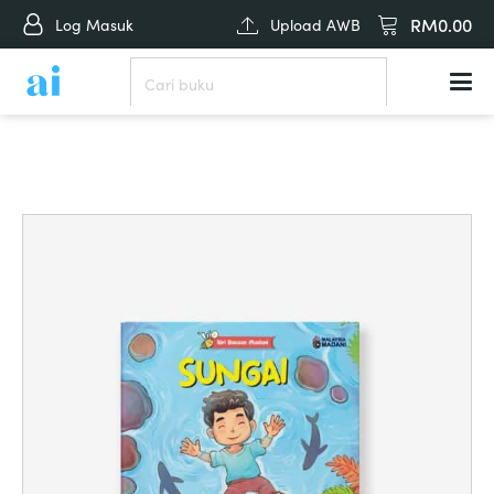
RM
0.00
Log Masuk
Upload AWB