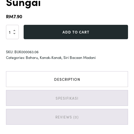
Sungai
RM
7.90
Siri
ADD TO CART
Bacaan
Madani
:
SKU:
BUK000063.06
Sungai
Categories:
Baharu
,
Kanak-Kanak
,
Siri Bacaan Madani
quantity
DESCRIPTION
SPESIFIKASI
REVIEWS (0)