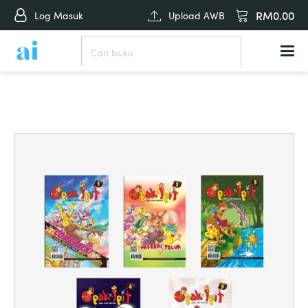
RM
0.00
Log Masuk
Upload AWB