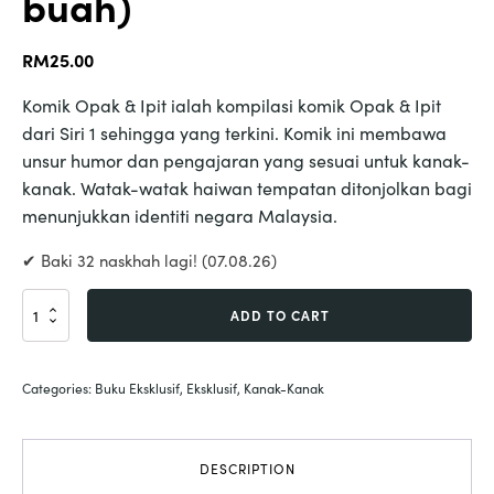
buah)
RM
25.00
Komik Opak & Ipit ialah kompilasi komik Opak & Ipit
dari Siri 1 sehingga yang terkini. Komik ini membawa
unsur humor dan pengajaran yang sesuai untuk kanak-
kanak. Watak-watak haiwan tempatan ditonjolkan bagi
menunjukkan identiti negara Malaysia.
✔ Baki 32 naskhah lagi! (07.08.26)
Set
ADD TO CART
Komik
Opak
&
Categories:
Buku Eksklusif
,
Eksklusif
,
Kanak-Kanak
Ipit
(5
buah)
quantity
DESCRIPTION