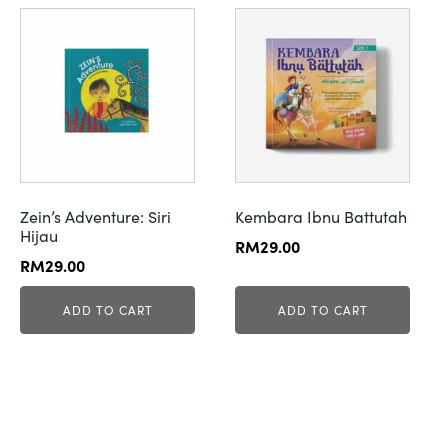
Zein’s Adventure: Siri
Kembara Ibnu Battutah
Hijau
RM
29.00
RM
29.00
ADD TO CART
ADD TO CART