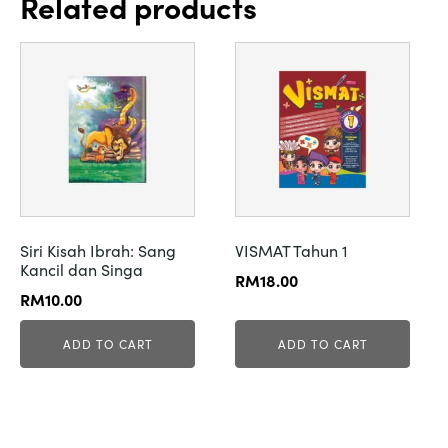
Related products
Siri Kisah Ibrah: Sang
VISMAT Tahun 1
Kancil dan Singa
RM
18.00
RM
10.00
ADD TO CART
ADD TO CART