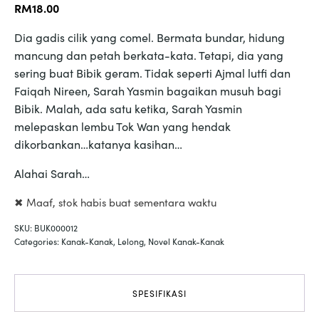
RM
18.00
Dia gadis cilik yang comel. Bermata bundar, hidung
mancung dan petah berkata-kata. Tetapi, dia yang
sering buat Bibik geram. Tidak seperti Ajmal lutfi dan
Faiqah Nireen, Sarah Yasmin bagaikan musuh bagi
Bibik. Malah, ada satu ketika, Sarah Yasmin
melepaskan lembu Tok Wan yang hendak
dikorbankan…katanya kasihan…
Alahai Sarah…
✖ Maaf, stok habis buat sementara waktu
SKU:
BUK000012
Categories:
Kanak-Kanak
,
Lelong
,
Novel Kanak-Kanak
SPESIFIKASI