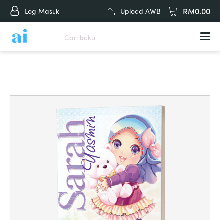
RM
0.00
Log Masuk
Upload AWB