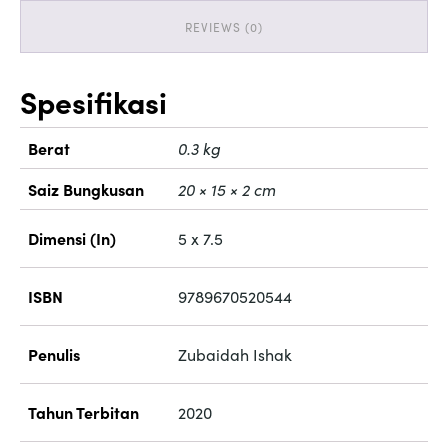
REVIEWS (0)
Spesifikasi
Berat
0.3 kg
Saiz Bungkusan
20 × 15 × 2 cm
Dimensi (In)
5 x 7.5
ISBN
9789670520544
Penulis
Zubaidah Ishak
Tahun Terbitan
2020