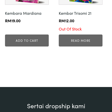
Kembara Mardiana
Kembar Trisomi 21
RM
19.00
RM
12.00
Out Of Stock
ADD TO CART
READ MORE
Sertai dropship kami