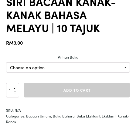
SIRI BACAAN KANAK-
KANAK BAHASA
MELAYU | 10 TAJUK
RM
3.00
Pilihan Buku
SIRI
ADD TO CART
BACAAN
KANAK-
KANAK
SKU:
N/A
BAHASA
Categories:
Bacaan Umum
,
Buku Baharu
,
Buku Eksklusif
,
Eksklusif
,
Kanak-
MELAYU
Kanak
|
10
TAJUK