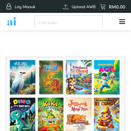
RM
0.00
Log Masuk
Upload AWB