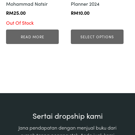
Mohammad Natsir
Planner 2024
be
chosen
RM
25.00
RM
10.00
on
Out Of Stock
the
product
READ MORE
SELECT OPTIONS
page
Sertai dropship kami
Jana pendapatan dengan menjual buku dari
rumah tanpa pegang stok. Anda jual, kami