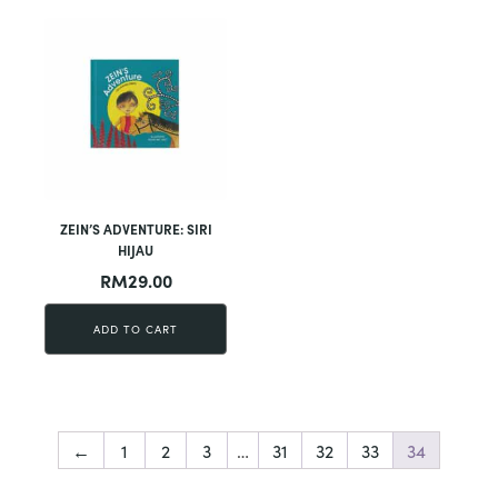
ZEIN’S ADVENTURE: SIRI
HIJAU
RM
29.00
ADD TO CART
←
1
2
3
…
31
32
33
34