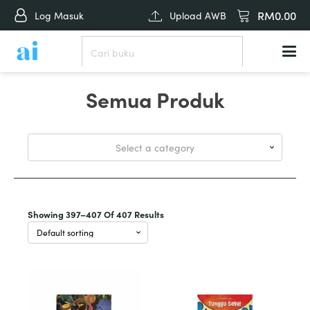
RM
0.00
Log Masuk
Upload AWB
Semua Produk
Select a category
Showing 397–407 Of 407 Results