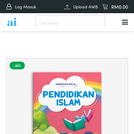
RM
0.00
Log Masuk
Upload AWB
-30%