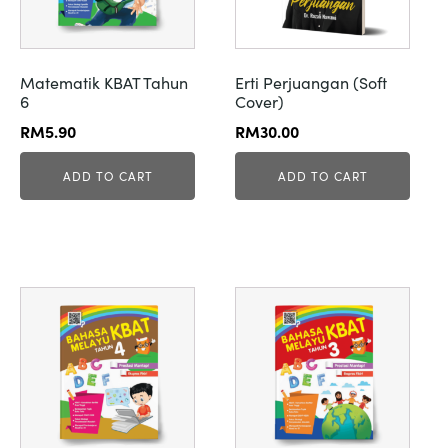
Matematik KBAT Tahun
Erti Perjuangan (Soft
6
Cover)
RM
5.90
RM
30.00
ADD TO CART
ADD TO CART