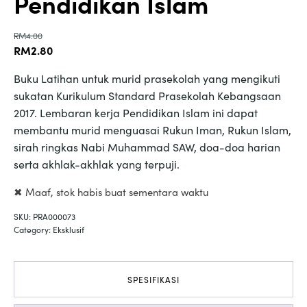
Pendidikan Islam
RM
4.00
Original
Current
RM
2.80
price
price
Buku Latihan untuk murid prasekolah yang mengikuti
was:
is:
sukatan Kurikulum Standard Prasekolah Kebangsaan
RM4.00.
RM2.80.
2017. Lembaran kerja Pendidikan Islam ini dapat
membantu murid menguasai Rukun Iman, Rukun Islam,
sirah ringkas Nabi Muhammad SAW, doa-doa harian
serta akhlak-akhlak yang terpuji.
✖ Maaf, stok habis buat sementara waktu
SKU:
PRA000073
Category:
Eksklusif
SPESIFIKASI