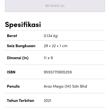
REVIEWS (0)
Spesifikasi
Berat
0.134 kg
Saiz Bungkusan
29 × 22 × 1 cm
Dimensi (In)
11 x 9
ISBN
9555770905259
Penulis
Aras Mega (M) Sdn Bhd
Tahun Terbitan
2021