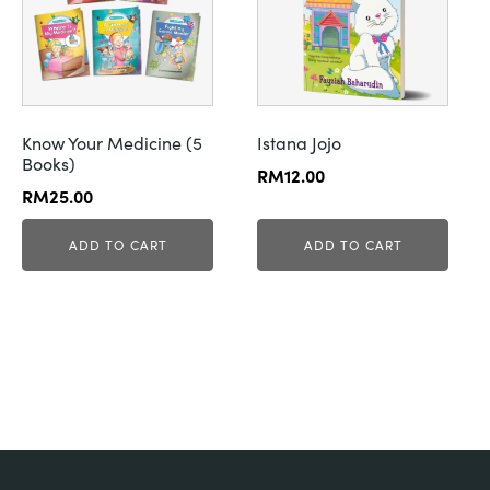
Know Your Medicine (5
Istana Jojo
Books)
RM
12.00
RM
25.00
ADD TO CART
ADD TO CART