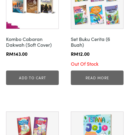
Kombo Cabaran
Set Buku Cerita (6
Dakwah (Soft Cover)
Buah)
RM
143.00
RM
12.00
Out Of Stock
ADD TO CART
READ MORE