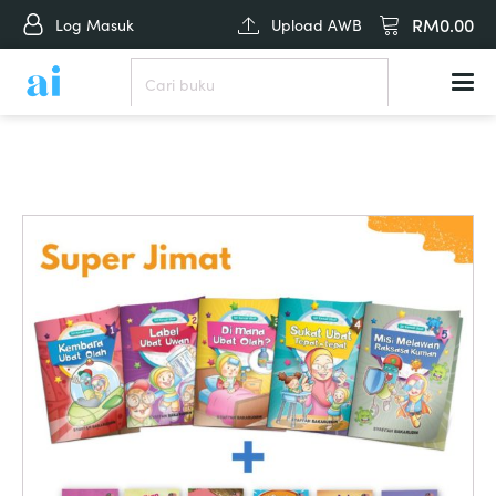
RM
0.00
Log Masuk
Upload AWB