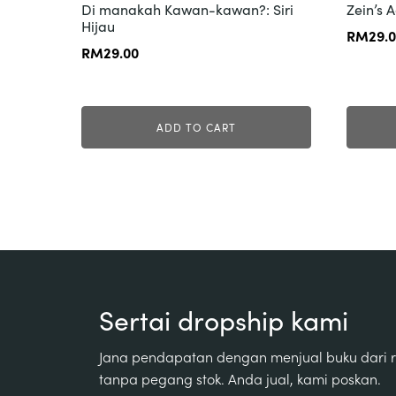
Di manakah Kawan-kawan?: Siri
Zein’s A
Hijau
RM
29.
RM
29.00
ADD TO CART
Sertai dropship kami
Jana pendapatan dengan menjual buku dari
tanpa pegang stok. Anda jual, kami poskan.