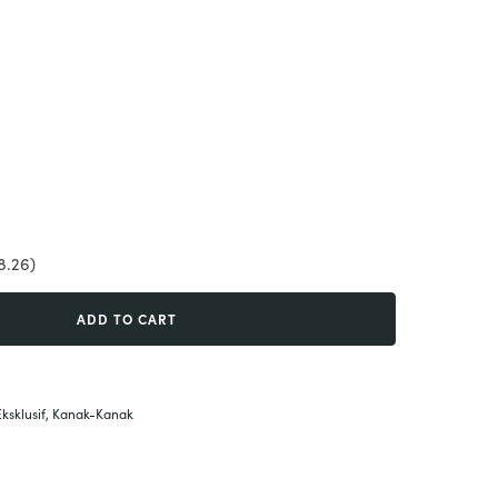
8.26)
ADD TO CART
Eksklusif
,
Kanak-Kanak