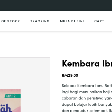
 OF STOCK
TRACKING
MULA DI SINI
CART
Kembara Ibn
RM
29.00
Selepas Kembara Ibnu Battu
lagi bagi menunaikan haji d
cabaran dan peristiwa yang
dapat belajar lebih banyak
dan penduduk setempat. Iku