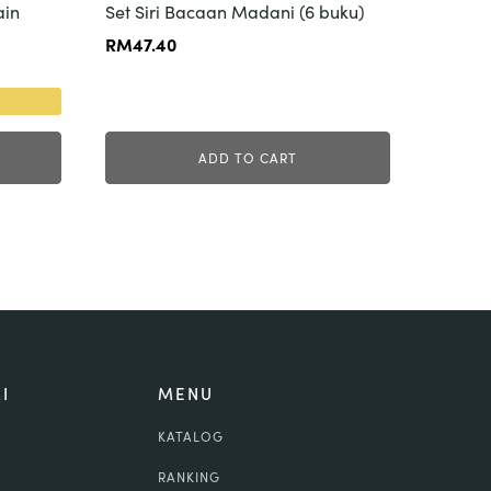
ain
Set Siri Bacaan Madani (6 buku)
RM
47.40
ADD TO CART
I
MENU
KATALOG
RANKING