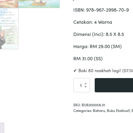
ISBN: 978-967-2998-70-9
Cetakan: 4 Warna
Dimensi (Inci): 8.5 X 8.5
Harga: RM 29.00 (SM)
RM 31.00 (SS)
✔ Baki 80 naskhah lagi! (07.0
Kembara
Ibnu
Battutah
Siri
SKU:
BUK000058.01
2
Categories:
Baharu
,
Buku Eksklusif
,
quantity