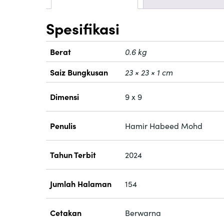
Spesifikasi
Berat
0.6 kg
Saiz Bungkusan
23 × 23 × 1 cm
Dimensi
9 x 9
Penulis
Hamir Habeed Mohd
Tahun Terbit
2024
Jumlah Halaman
154
Cetakan
Berwarna