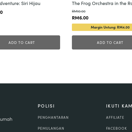
dventure: Siri Hijau
The Frog Orchestra in the R
00
RM
10.00
Original
Current
RM
6.00
price
price
Margin Untung: RM4.00
was:
is:
RM10.00.
RM6.00.
ADD TO CART
ADD TO CART
POLISI
IKUTI KAM
PENGHANTARAN
AFFILIATE
 rumah
PEMULANGAN
FACEBOOK