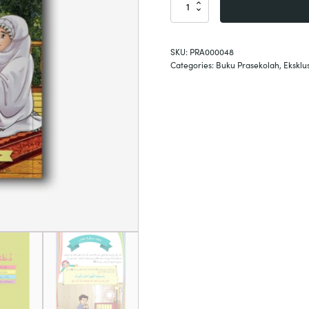
Doa
Talibin
quantity
SKU:
PRA000048
Categories:
Buku Prasekolah
,
Eksklus