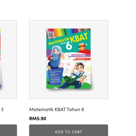
 3
Matematik KBAT Tahun 6
RM
5.90
ADD TO CART