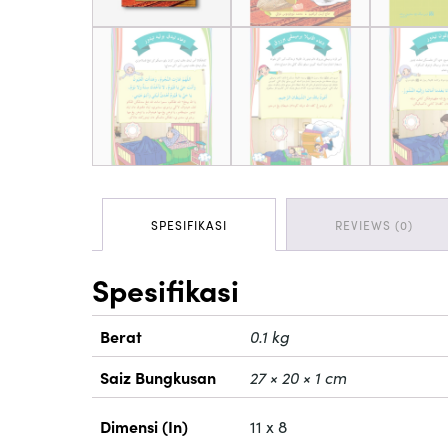
SPESIFIKASI
REVIEWS (0)
Spesifikasi
Berat
0.1 kg
Saiz Bungkusan
27 × 20 × 1 cm
Dimensi (In)
11 x 8