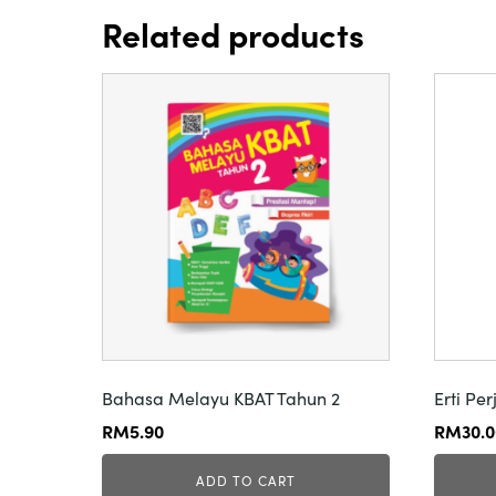
Related products
Bahasa Melayu KBAT Tahun 2
Erti Pe
RM
5.90
RM
30.
ADD TO CART