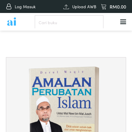
RM
0.00
Log Masuk
Upload AWB