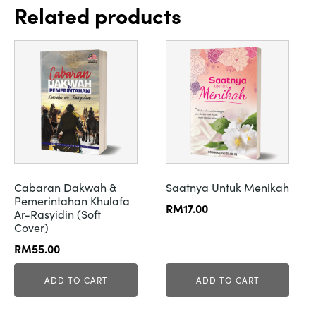
Related products
Cabaran Dakwah &
Saatnya Untuk Menikah
Pemerintahan Khulafa
RM
17.00
Ar-Rasyidin (Soft
Cover)
RM
55.00
ADD TO CART
ADD TO CART