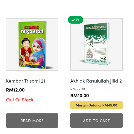
-82%
Kembar Trisomi 21
Akhlak Rasulullah Jilid 2
RM
12.00
RM
55.00
Original
Current
RM
10.00
Out Of Stock
price
price
Margin Untung: RM45.00
was:
is:
RM55.00.
RM10.00.
READ MORE
ADD TO CART