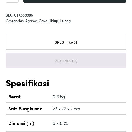
Islam
quantity
SKU:
CTK000065
Categories:
Agama
,
Gaya Hidup
,
Lelong
SPESIFIKASI
REVIEWS (0)
Spesifikasi
Berat
0.3 kg
Saiz Bungkusan
23 × 17 × 1 cm
Dimensi (In)
6 x 8.25