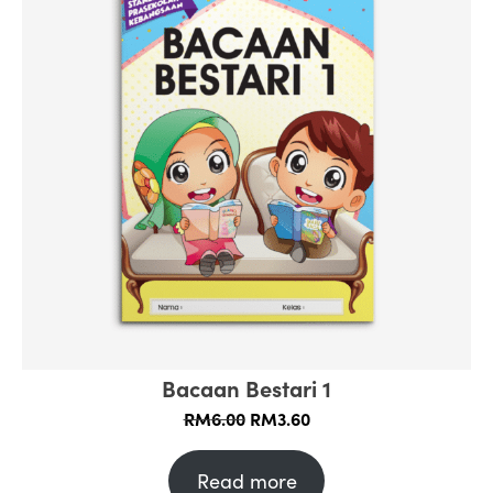
Bacaan Bestari 1
Original
Current
RM
6.00
RM
3.60
price
price
was:
is:
Read more