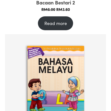
Bacaan Bestari 2
Original
Current
RM
6.00
RM
3.60
price
price
was:
is:
Read more
RM6.00.
RM3.60.