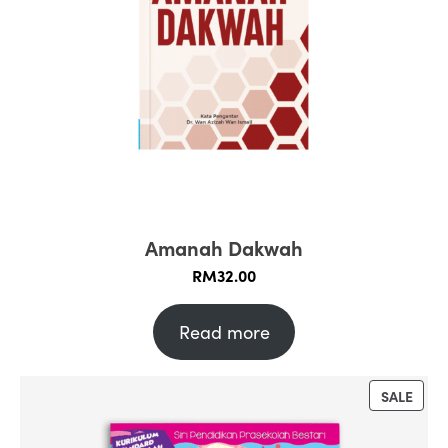
Amanah Dakwah
RM
32.00
Read more
PRO
SALE
ON
SALE