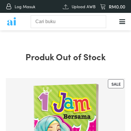
RM
0.00
Log Masuk
Upload AWB
Produk Out of Stock
PRO
SALE
ON
SALE