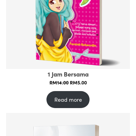
1 Jam Bersama
Original
Current
RM
14.00
RM
5.00
price
price
was:
is:
Read more
RM14.00.
RM5.00.