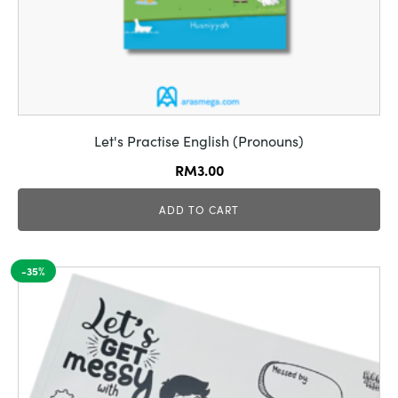
Let's Practise English (Pronouns)
RM
3.00
ADD TO CART
-35%