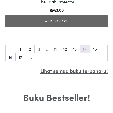
The Earth Protector
RM
3.00
ADD TO CART
←
1
2
3
…
11
12
13
14
15
16
17
→
Lihat semua buku terbaharu!
Buku Bestseller!